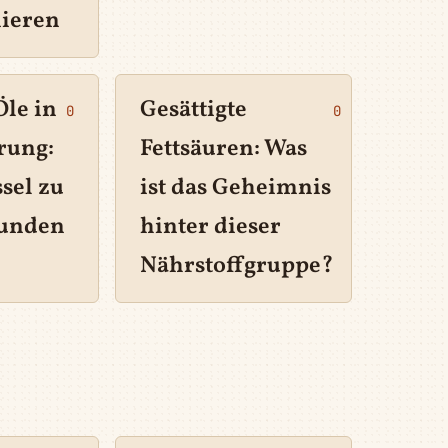
nieren
Öle in
Gesättigte
0
0
rung:
Fettsäuren: Was
sel zu
ist das Geheimnis
sunden
hinter dieser
Nährstoffgruppe?