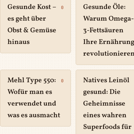
Gesunde Kost –
Gesunde Öle:
0
es geht über
Warum Omega-
Obst & Gemüse
3-Fettsäuren
hinaus
Ihre Ernährun
revolutioniere
Mehl Type 550:
Natives Leinöl
0
Wofür man es
gesund: Die
verwendet und
Geheimnisse
was es ausmacht
eines wahren
Superfoods für