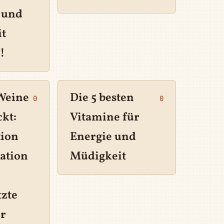
 und
t
!
Weine
Die 5 besten
0
0
kt:
Vitamine für
tion
Energie und
ation
Müdigkeit
tzte
r