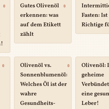
Gutes Olivenöl
Intermitt
0
0
erkennen: was
Fasten: Ist
auf dem Etikett
Richtige f
g
zählt
n!
Olivenöl vs.
Olivenöl: 
0
0
Sonnenblumenöl:
geheime
Welches Öl ist der
Verbündet
wahre
eine gesu
Gesundheits-
Leber!