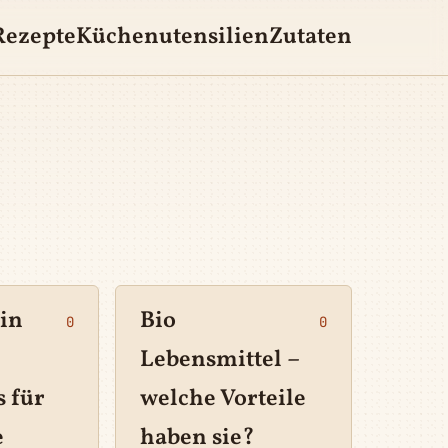
Rezepte
Küchenutensilien
Zutaten
Ein
Bio
0
0
Lebensmittel –
 für
welche Vorteile
e
haben sie?