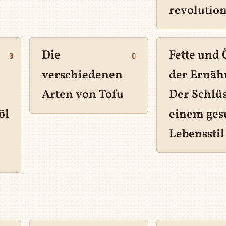
revolutio
Die
Fette und 
0
0
verschiedenen
der Ernäh
Arten von Tofu
Der Schlüs
öl
einem ge
Lebensstil