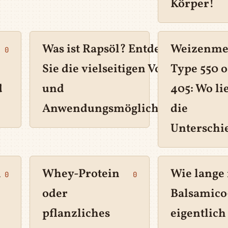
Körper!
Was ist Rapsöl? Entdecken
Weizenme
0
0
Sie die vielseitigen Vorteile
Type 550 
d
und
405: Wo li
Anwendungsmöglichkeiten!
die
Unterschi
m
Whey-Protein
Wie lange 
0
0
oder
Balsamico
pflanzliches
eigentlich