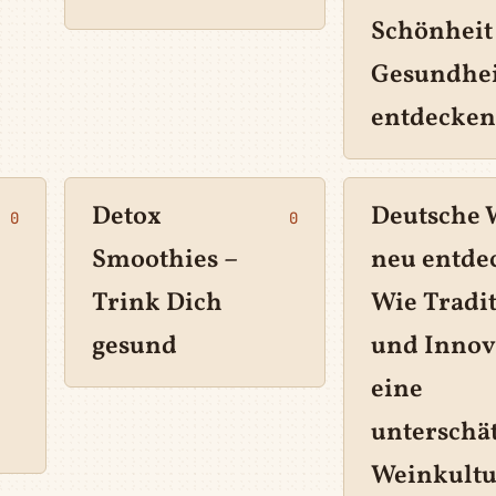
Schönheit
Gesundhei
entdecken
Detox
Deutsche 
0
0
Smoothies –
neu entdec
Trink Dich
Wie Tradi
gesund
und Innov
eine
unterschä
Weinkultu