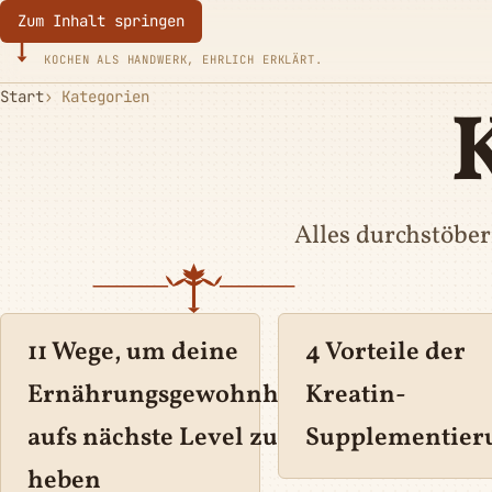
Zum Inhalt springen
Eurotoques
KOCHEN ALS HANDWERK, EHRLICH ERKLÄRT.
Start
Kategorien
Alles durchstöbe
11 Wege, um deine
4 Vorteile der
0
Ernährungsgewohnheiten
Kreatin-
aufs nächste Level zu
Supplementier
heben