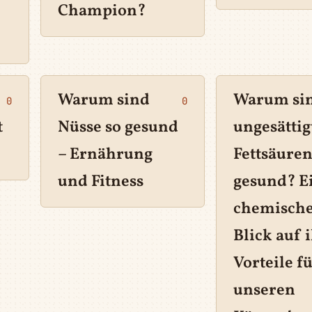
Champion?
Warum sind
Warum si
0
0
t
Nüsse so gesund
ungesättig
– Ernährung
Fettsäure
und Fitness
gesund? E
chemisch
Blick auf 
Vorteile f
unseren