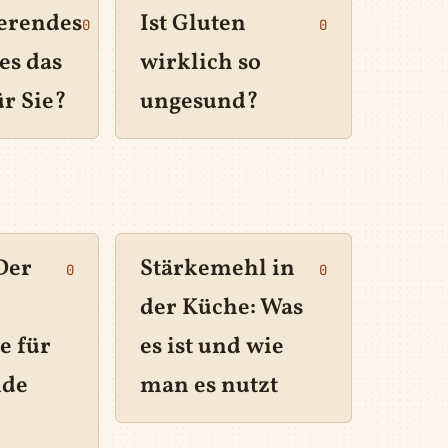
ierendes
Ist Gluten
0
0
 es das
wirklich so
ür Sie?
ungesund?
Der
Stärkemehl in
0
0
der Küche: Was
e für
es ist und wie
nde
man es nutzt