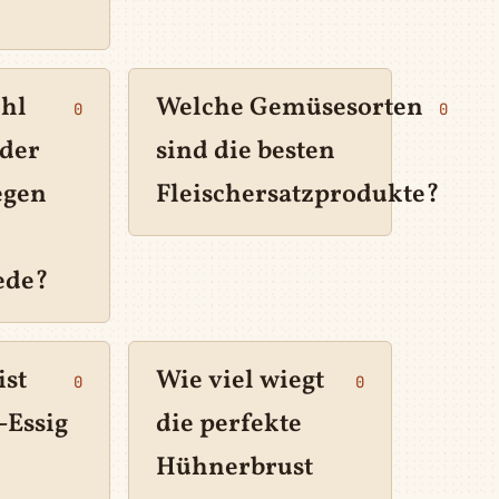
hl
Welche Gemüsesorten
0
0
oder
sind die besten
egen
Fleischersatzprodukte?
ede?
ist
Wie viel wiegt
0
0
-Essig
die perfekte
Hühnerbrust