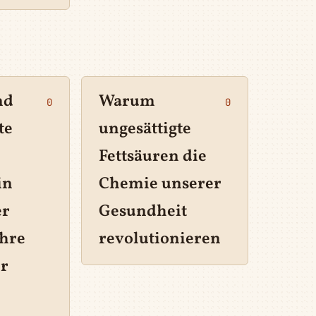
nd
Warum
0
0
te
ungesättigte
n
Fettsäuren die
in
Chemie unserer
er
Gesundheit
ihre
revolutionieren
ür