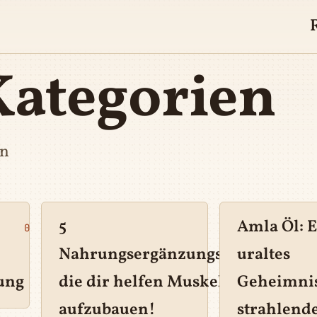
Kategorien
rn
5
Amla Öl: 
0
0
Nahrungsergänzungsmittel,
uraltes
ung
die dir helfen Muskelmasse
Geheimnis
aufzubauen!
strahlend