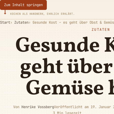
Zum Inhalt springen
Eurotoques
KOCHEN ALS HANDWERK, EHRLICH ERKLÄRT.
Start
Zutaten
Gesunde Kost – es geht über Obst & Gemüs
ZUTATEN
Gesunde K
geht über
Gemüse 
Von
Henrike Vossberg
Veröffentlicht am 19. Januar 
3 Min lesezeit