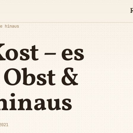
e hinaus
ost – es
 Obst &
hinaus
2021