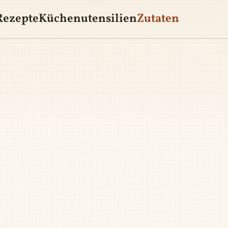
Rezepte
Küchenutensilien
Zutaten