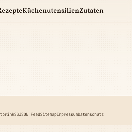
Rezepte
Küchenutensilien
Zutaten
torin
RSS
JSON Feed
Sitemap
Impressum
Datenschutz