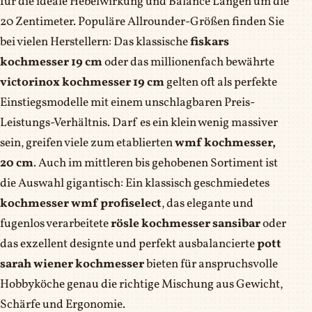
für die ideale Hebelwirkung und Balance Längen um die
20 Zentimeter. Populäre Allrounder-Größen finden Sie
bei vielen Herstellern: Das klassische
fiskars
kochmesser 19 cm
oder das millionenfach bewährte
victorinox kochmesser 19 cm
gelten oft als perfekte
Einstiegsmodelle mit einem unschlagbaren Preis-
Leistungs-Verhältnis. Darf es ein klein wenig massiver
sein, greifen viele zum etablierten
wmf kochmesser,
20 cm
. Auch im mittleren bis gehobenen Sortiment ist
die Auswahl gigantisch: Ein klassisch geschmiedetes
kochmesser wmf profiselect
, das elegante und
fugenlos verarbeitete
rösle kochmesser sansibar
oder
das exzellent designte und perfekt ausbalancierte
pott
sarah wiener kochmesser
bieten für anspruchsvolle
Hobbyköche genau die richtige Mischung aus Gewicht,
Schärfe und Ergonomie.