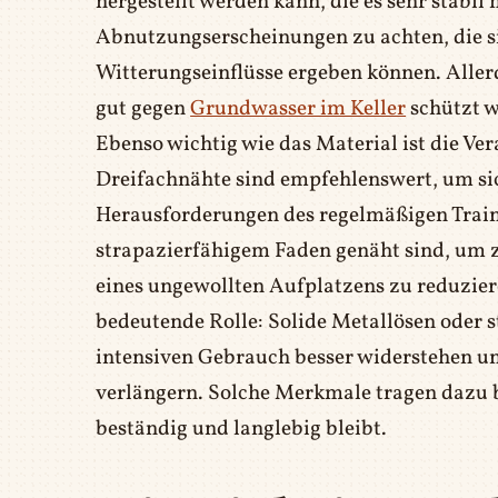
hergestellt werden kann, die es sehr stabil 
Abnutzungserscheinungen zu achten, die s
Witterungseinflüsse ergeben können. Allerd
gut gegen
Grundwasser im Keller
schützt w
Ebenso wichtig wie das Material ist die V
Dreifachnähte sind empfehlenswert, um sic
Herausforderungen des regelmäßigen Traini
strapazierfähigem Faden genäht sind, um z
eines ungewollten Aufplatzens zu reduzier
bedeutende Rolle: Solide Metallösen oder 
intensiven Gebrauch besser widerstehen u
verlängern. Solche Merkmale tragen dazu b
beständig und langlebig bleibt.