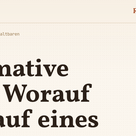
altbaren
mative
: Worauf
auf eines