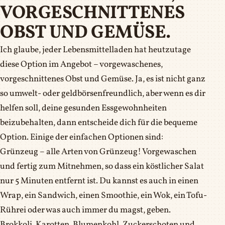
VORGESCHNITTENES
OBST UND GEMÜSE.
Ich glaube, jeder Lebensmittelladen hat heutzutage
diese Option im Angebot – vorgewaschenes,
vorgeschnittenes Obst und Gemüse. Ja, es ist nicht ganz
so umwelt- oder geldbörsenfreundlich, aber wenn es dir
helfen soll, deine gesunden Essgewohnheiten
beizubehalten, dann entscheide dich für die bequeme
Option. Einige der einfachen Optionen sind:
Grünzeug – alle Arten von Grünzeug! Vorgewaschen
und fertig zum Mitnehmen, so dass ein köstlicher Salat
nur 5 Minuten entfernt ist. Du kannst es auch in einen
Wrap, ein Sandwich, einen Smoothie, ein Wok, ein Tofu-
Rührei oder was auch immer du magst, geben.
Brokkoli, Karotten, Blumenkohl, Zuckerschoten und