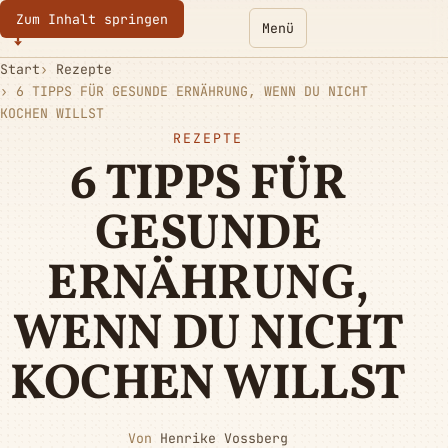
Zum Inhalt springen
Eurotoques
Menü
Start
Rezepte
6 TIPPS FÜR GESUNDE ERNÄHRUNG, WENN DU NICHT
KOCHEN WILLST
REZEPTE
6 TIPPS FÜR
GESUNDE
ERNÄHRUNG,
WENN DU NICHT
KOCHEN WILLST
Von
Henrike Vossberg