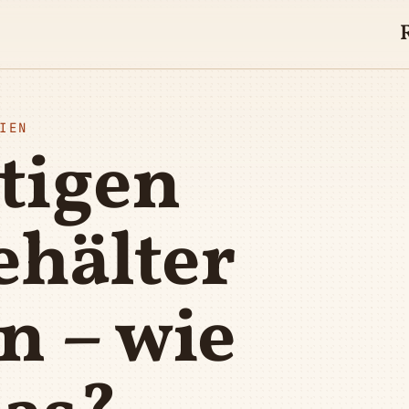
IEN
htigen
hälter
n – wie