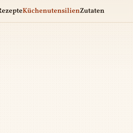
Rezepte
Küchenutensilien
Zutaten