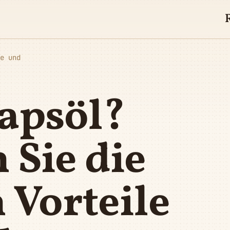
e und
Rapsöl?
 Sie die
n Vorteile