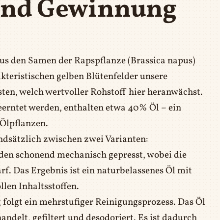
und Gewinnung
 aus den Samen der Rapspflanze (Brassica napus)
eristischen gelben Blütenfelder unsere
en, welch wertvoller Rohstoff hier heranwächst.
eerntet werden, enthalten etwa 40% Öl – ein
 Ölpflanzen.
ndsätzlich zwischen zwei Varianten:
den schonend mechanisch gepresst, wobei die
f. Das Ergebnis ist ein naturbelassenes Öl mit
len Inhaltsstoffen.
 folgt ein mehrstufiger Reinigungsprozess. Das Öl
ndelt, gefiltert und desodoriert. Es ist dadurch