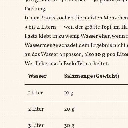
Packung.
In der Praxis kochen die meisten Menschen 5
3 bis 4 Litern — weil der größte Topf im H
Pasta klebt in zu wenig Wasser eher, wenn m
Wassermenge schadet dem Ergebnis nicht 
an das Wasser anpassen, also
10 g pro Lite
Wer lieber nach Esslöffeln arbeitet:
Wasser
Salzmenge (Gewicht)
1 Liter
10 g
2 Liter
20 g
3 Liter
30 g