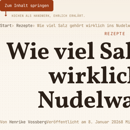
Zum Inhalt springen
Eurotoques
KOCHEN ALS HANDWERK, EHRLICH ERKLÄRT.
Start
Rezepte
Wie viel Salz gehört wirklich ins Nudelw
REZEPTE
Wie viel Sa
wirklic
Nudelwa
Von
Henrike Vossberg
Veröffentlicht am 8. Januar 2026
8 Mi