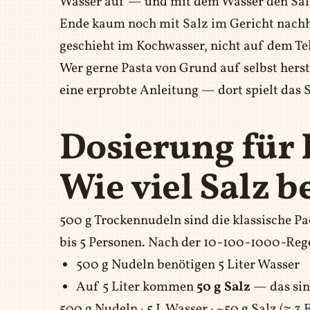
Wasser auf — und mit dem Wasser den Salz
Ende kaum noch mit Salz im Gericht nachh
geschieht im Kochwasser, nicht auf dem Tel
Wer gerne Pasta von Grund auf selbst herste
eine erprobte Anleitung — dort spielt das S
Dosierung für 
Wie viel Salz b
500 g Trockennudeln sind die klassische 
bis 5 Personen. Nach der 10-100-1000-Rege
500 g Nudeln benötigen 5 Liter Wasser
Auf 5 Liter kommen
50 g Salz
— das si
500 g Nudeln · 5 L Wasser · ~50 g Salz (≈ 3 