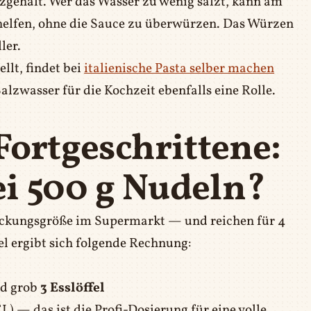
gehalt. Wer das Wasser zu wenig salzt, kann am
elfen, ohne die Sauce zu überwürzen. Das Würzen
ler.
llt, findet bei
italienische Pasta selber machen
alzwasser für die Kochzeit ebenfalls eine Rolle.
Fortgeschrittene:
ei 500 g Nudeln?
Packungsgröße im Supermarkt — und reichen für 4
l ergibt sich folgende Rechnung:
nd grob
3 Esslöffel
EL) — das ist die Profi-Dosierung für eine volle