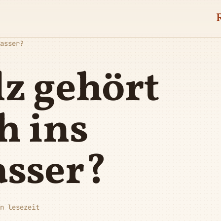
asser?
lz gehört
h ins
sser?
n lesezeit